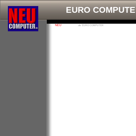
PC Athlon 
Euro P
PC Offi
EURO COMPUTE
NEU
COMPUTER
.de EURO COMPUTER
Startseite
PCs nach Themen
B�ro / Office
Internet PC
Einsteiger PC
Kompakt PC
Euro PC
Mega Computer
Giga Computer
---------------------------
Wie bestelle ich ?
Versandhinweise
Kaufberatung
Kundenbereich
H�ndlerbereich
FAQ
Wir �ber uns
Intern