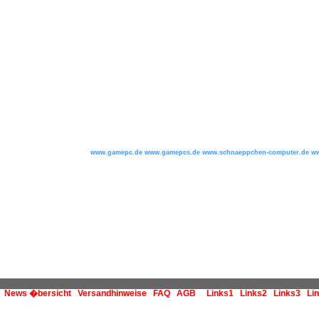
www.gamepc.de www.gamepcs.de www.schnaeppchen-computer.de ww
News �bersicht
Versandhinweise
FAQ
AGB
Links1
Links2
Links3
Li